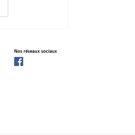
ment former vos
oyés à l’utilisation des
èmes de protection
re les chutes
Nos réseaux sociaux