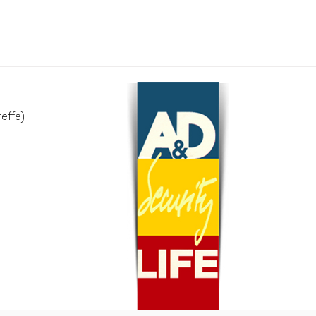
L'impact des saisons sur les
Com
chutes et accidents de
empl
travail (conseils)
syst
cont
effe)