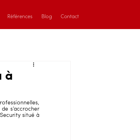
Références
Blog
Contact
u à
rofessionnelles, 
de s’accrocher 
ecurity situé à 