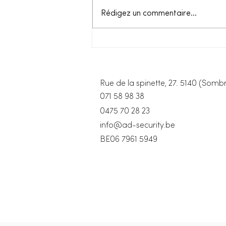
Rédigez un commentaire...
L'importance de
l'inspection et de la
maintenance régulières des
équipements de protection
contre les chutes
Rue de la spinette, 27. 5140 (Sombr
071 58 98 38
0475 70 28 23
info@ad-security.be
BE06 7961 5949